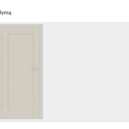
ūlymą