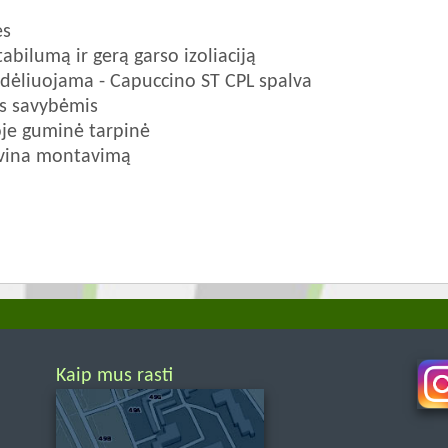
ės
tabilumą ir gerą garso izoliaciją
ndėliuojama - Capuccino ST CPL spalva
s savybėmis
oje guminė tarpinė
ngvina montavimą
Kaip mus rasti