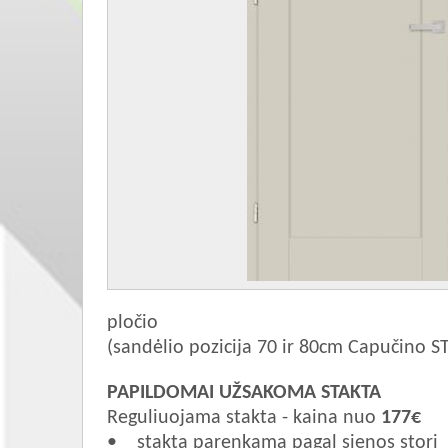
pločio
(sandėlio pozicija 70 ir 80cm Capučino S
PAPILDOMAI UŽSAKOMA STAKTA
Reguliuojama stakta - kaina nuo
177€
• stakta parenkama pagal sienos storį