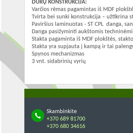
DURŲ KONSTRUKCIJA:
Varčios rėmas pagamintas iš MDF plokšt
Tvirta bei sunki konstrukcija – užtikrina s
Paviršius laminuotas - ST CPL danga, sa
Danga pasižyminti aukštomis techninėmi
Stakta pagaminta iš MDF plokštės, stakt
Stakta yra supjauta į kampą ir tai pale
Spynos mechanizmas
3 vnt. sidabrinių vyrių
Skambinkite
+370 689 81700
+370 680 34616