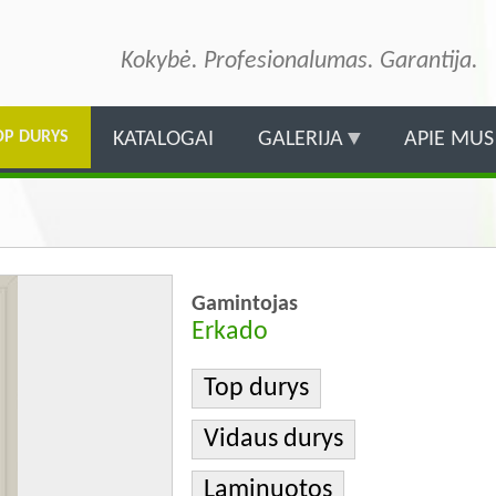
Pereiti
į
Kokybė. Profesionalumas. Garantija.
pagrindinį
turinį
OP DURYS
KATALOGAI
GALERIJA
APIE MUS
Gamintojas
Erkado
Top durys
Vidaus durys
Laminuotos