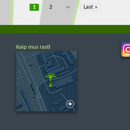
Current
1
Page
2
Next
››
Last
Last »
page
page
page
Kaip mus rasti