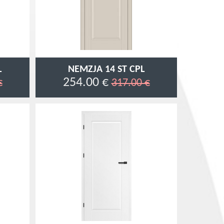
L
NEMZJA 14 ST CPL
254.00 €
€
317.00 €