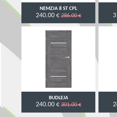
NEMZJA 8 ST CPL
240.00 €
3
286.00 €
BUDLEJA
240.00 €
2
301.00 €