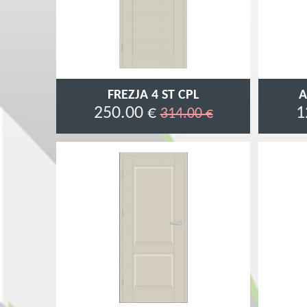
FREZJA 4 ST CPL
A
250.00 €
1
314.00 €