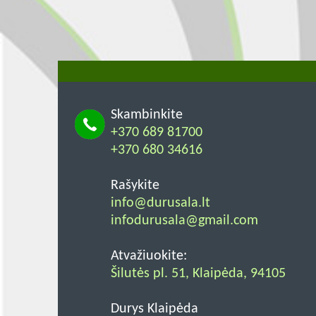
Skambinkite
+370 689 81700
+370 680 34616
Rašykite
info@durusala.lt
infodurusala@gmail.com
Atvažiuokite:
Šilutės pl. 51, Klaipėda, 94105
Durys Klaipėda