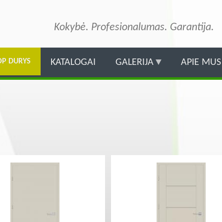
Pereiti
į
Kokybė. Profesionalumas. Garantija.
pagrindinį
turinį
OP DURYS
KATALOGAI
GALERIJA
APIE MUS