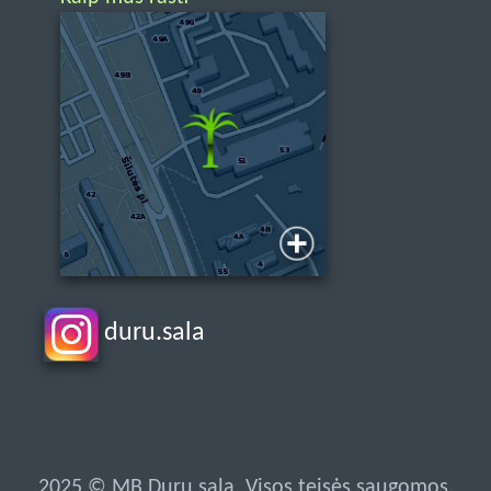
duru.sala
2025 © MB Durų sala. Visos teisės saugomos.