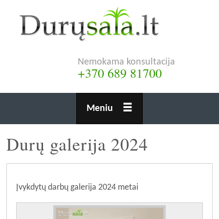
Pereiti
į
pagrindinį
turinį
Nemokama konsultacija
+370 689 81700
Meniu
Durų galerija 2024
Įvykdytų darbų galerija 2024 metai