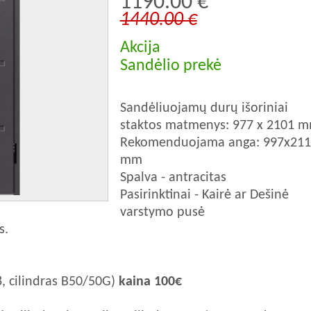
1190.00 €
1440.00 €
Akcija
Sandėlio prekė
Sandėliuojamų durų išoriniai
staktos matmenys: 977 x 2101 
Rekomenduojama anga: 997x211
mm
Spalva - antracitas
Pasirinktinai - Kairė ar Dešinė
varstymo pusė
s.
8, cilindras B50/50G)
kaina 100€