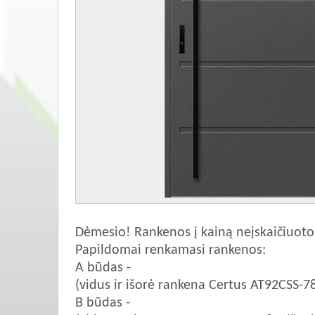
Dėmesio! Rankenos į kainą neįskaičiuoto
Papildomai renkamasi rankenos:
A būdas -
(vidus ir išorė rankena Certus AT92CSS-7
B būdas -