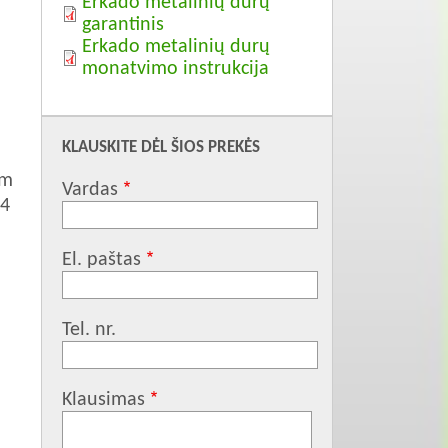
Erkado metalinių durų
garantinis
Erkado metalinių durų
monatvimo instrukcija
KLAUSKITE DĖL ŠIOS PREKĖS
mm
Vardas
4
El. paštas
Tel. nr.
Klausimas