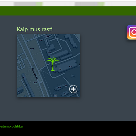
Kaip mus rasti
gomos.
vatumo politika