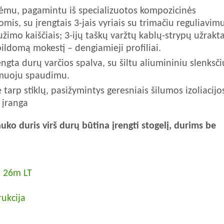
rėmu, pagamintu iš specializuotos kompozicinės
is, su įrengtais 3-jais vyriais su trimačiu reguliavimu
užimo kaiščiais; 3-ijų taškų varžtų kablų-strypų užrakt
ildomą mokestį – dengiamieji profiliai.
ngta durų varčios spalva, su šiltu aliumininiu slenksčiu
amuoju spaudimu.
 tarp stiklų, pasižymintys geresniais šilumos izoliacijo
 įranga
ko duris virš durų būtina įrengti stogelį, durims be
s 26m LT
ukcija