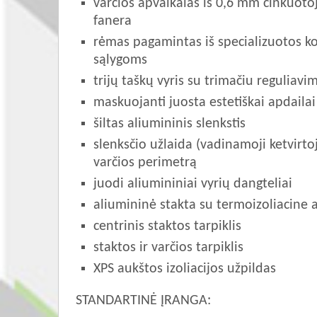
varčios apvalkalas iš 0,6 mm cinkuoto
fanera
rėmas pagamintas iš specializuotos k
sąlygoms
trijų taškų vyris su trimačiu reguliavi
maskuojanti juosta estetiškai apdailai
šiltas aliumininis slenkstis
slenksčio užlaida (vadinamoji ketvirt
varčios perimetrą
juodi aliumininiai vyrių dangteliai
aliumininė stakta su termoizoliacine a
centrinis staktos tarpiklis
staktos ir varčios tarpiklis
XPS aukštos izoliacijos užpildas
STANDARTINĖ ĮRANGA: