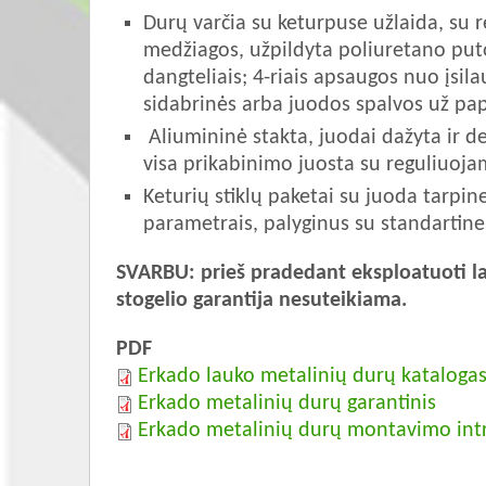
Durų varčia su keturpuse užlaida, su 
medžiagos, užpildyta poliuretano putom
dangteliais; 4-riais apsaugos nuo įsila
sidabrinės arba juodos spalvos už pap
Aliumininė stakta, juodai dažyta ir de
visa prikabinimo juosta su reguliuoj
Keturių stiklų paketai su juoda tarpine
parametrais, palyginus su standartine
SVARBU: prieš pradedant eksploatuoti lau
stogelio garantija nesuteikiama.
PDF
Erkado lauko metalinių durų kataloga
Erkado metalinių durų garantinis
Erkado metalinių durų montavimo intr