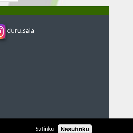
duru.sala
Nesutinku
Sutinku