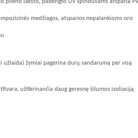
jo plieno lakšto, padengto UV spinduliams atsparia P
ompozicinės medžiagos, atsparios nepalankioms oro
mu
oji užlaida) žymiai pagerina durų sandarumą per visą
titvara, užtikrinančia daug geresnę šilumos izoliaciją