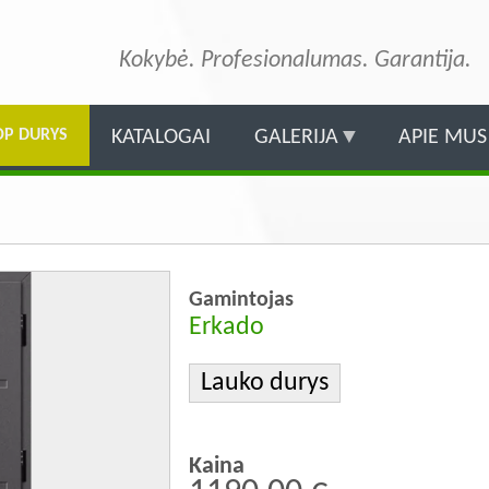
Pereiti
į
Kokybė. Profesionalumas. Garantija.
pagrindinį
turinį
OP DURYS
KATALOGAI
GALERIJA
APIE MUS
Gamintojas
Erkado
Lauko durys
Kaina