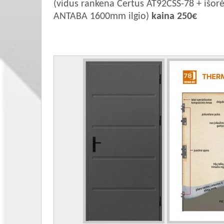
(vidus rankena Certus AT92CSS-78 + išorė
ANTABA 1600mm ilgio)
kaina 250€