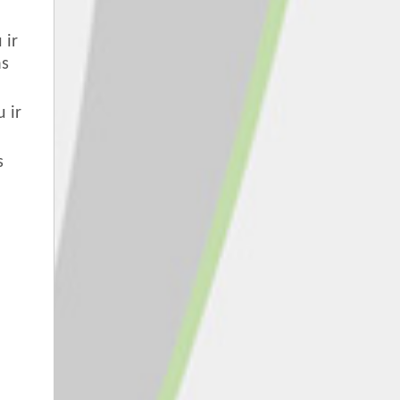
 ir
as
 ir
s