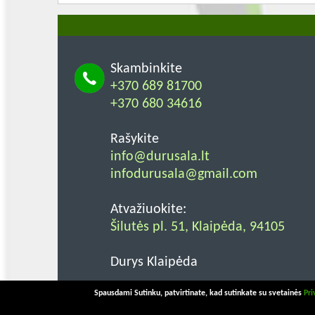
Skambinkite
+370 689 81700
+370 680 34616
Rašykite
info@durusala.lt
infodurusala@gmail.com
Atvažiuokite:
Šilutės pl. 51, Klaipėda, 94105
Durys Klaipėda
2025 © MB Durų sala. Visos teisės sau
Spausdami Sutinku, patvirtinate, kad sutinkate su svetainės
Pri
Svetainės kūrimas: MMarius