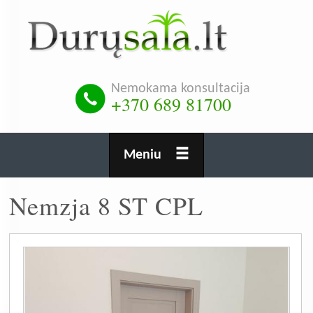
Pereiti
į
pagrindinį
turinį
Nemokama konsultacija
+370 689 81700
Meniu
Nemzja 8 ST CPL