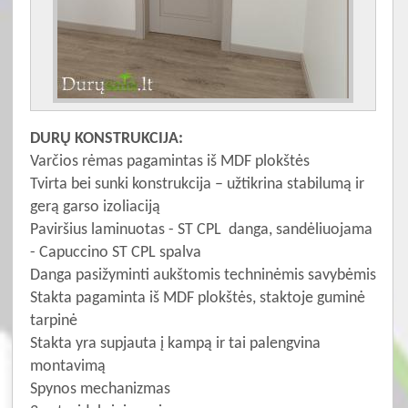
DURŲ KONSTRUKCIJA:
Varčios rėmas pagamintas iš MDF plokštės
Tvirta bei sunki konstrukcija – užtikrina stabilumą ir
gerą garso izoliaciją
Paviršius laminuotas - ST CPL danga, sandėliuojama
- Capuccino ST CPL spalva
Danga pasižyminti aukštomis techninėmis savybėmis
Stakta pagaminta iš MDF plokštės, staktoje guminė
tarpinė
Stakta yra supjauta į kampą ir tai palengvina
montavimą
Spynos mechanizmas