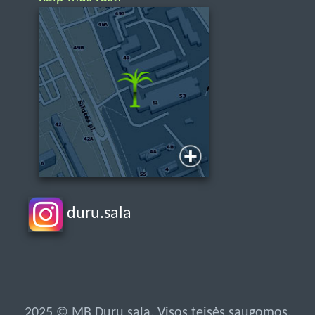
duru.sala
2025 © MB Durų sala. Visos teisės saugomos.