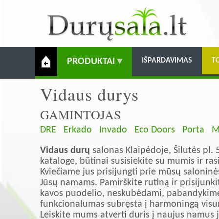
PRODUKTAI
IŠPARDAVIMAS
T
Vidaus durys
GAMINTOJAS
DRE
Erkado
Invado
Eco Doors
Porta
M
Vidaus durų
salonas Klaipėdoje, Šilutės pl.
kataloge, būtinai susisiekite su mumis ir r
Kviečiame jus prisijungti prie mūsų saloninė
Jūsų namams. Pamirškite rutiną ir prisijunk
kavos puodelio, neskubėdami, pabandykime a
funkcionalumas subręsta į harmoningą vis
Leiskite mums atverti duris į naujus namus