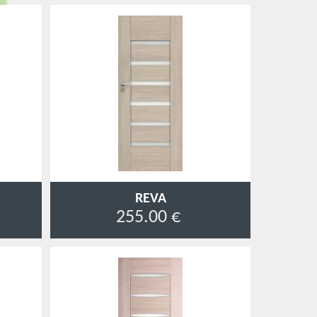
REVA
255.00 €