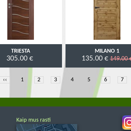
TRIESTA
MILANO 1
305.00 €
135.00 €
149.00 
Previous
‹‹
Page
1
Page
2
Page
3
Page
4
Page
5
Page
6
Pag
7
page
Kaip mus rasti