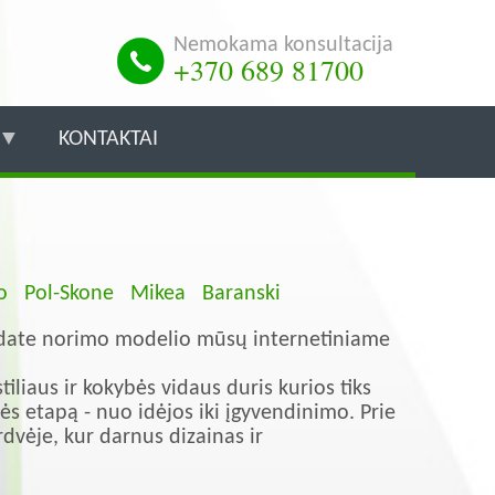
Nemokama konsultacija
+370 689 81700
KONTAKTAI
o
Pol-Skone
Mikea
Baranski
ndate norimo modelio mūsų internetiniame
iliaus ir kokybės vidaus duris kurios tiks
s etapą - nuo idėjos iki įgyvendinimo. Prie
vėje, kur darnus dizainas ir