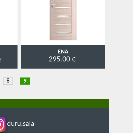
ENA
295.00 €
€
e
Page
8
Current
9
page
duru.sala