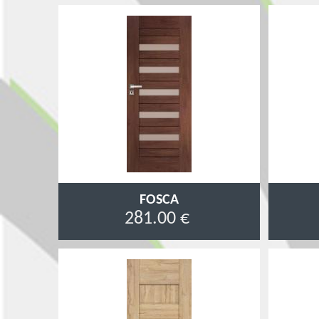
FOSCA
281.00 €