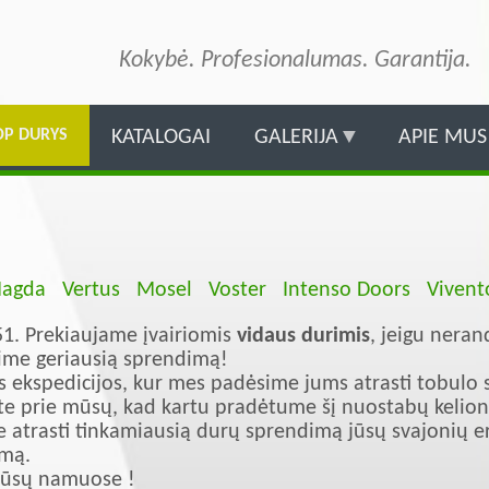
Pereiti
į
Kokybė. Profesionalumas. Garantija.
pagrindinį
turinį
OP DURYS
KATALOGAI
GALERIJA
APIE MUS
agda
Vertus
Mosel
Voster
Intenso Doors
Vivent
 51. Prekiaujame įvairiomis
vidaus durimis
, jeigu nera
asime geriausią sprendimą!
s ekspedicijos, kur mes padėsime jums atrasti tobulo st
ite prie mūsų, kad kartu pradėtume šį nuostabų kelionė
trasti tinkamiausią durų sprendimą jūsų svajonių erd
umą.
 jūsų namuose !