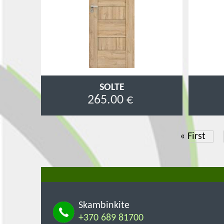
SOLTE
265.00 €
First
« First
page
Skambinkite
+370 689 81700