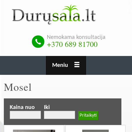
Pereiti
į
pagrindinį
turinį
Nemokama konsultacija
+370 689 81700
Meniu
Mosel
Kaina nuo
Iki