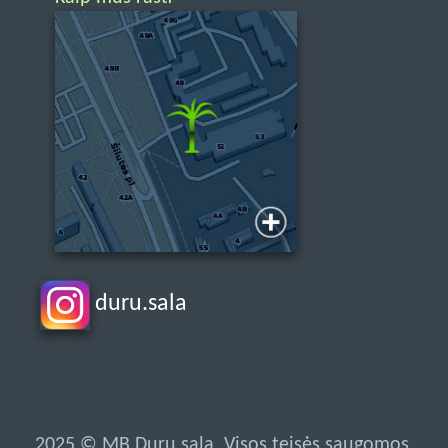
duru.sala
2025 © MB Durų sala. Visos teisės saugomos.