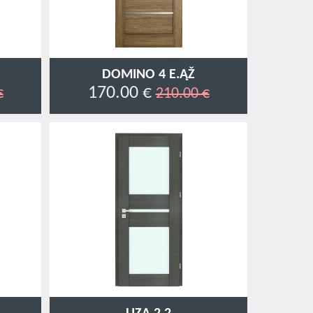
DOMINO 4 E.ĄŽ
170.00 €
€
210.00 €