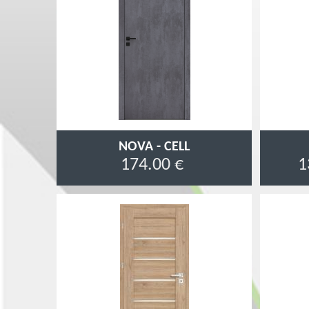
NOVA - CELL
174.00 €
1