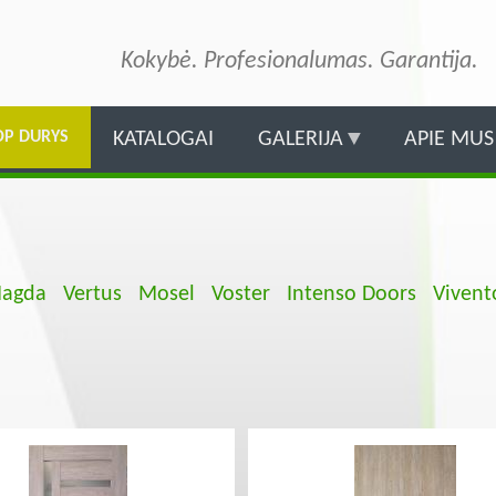
Pereiti
į
Kokybė. Profesionalumas. Garantija.
pagrindinį
turinį
OP DURYS
KATALOGAI
GALERIJA
APIE MUS
agda
Vertus
Mosel
Voster
Intenso Doors
Vivent