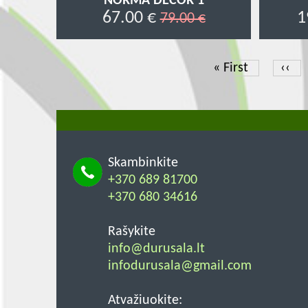
NORMA DECOR 1
67.00 €
1
79.00 €
First
« First
Prev
‹‹
page
page
Skambinkite
+370 689 81700
+370 680 34616
Rašykite
info@durusala.lt
infodurusala@gmail.com
Atvažiuokite: