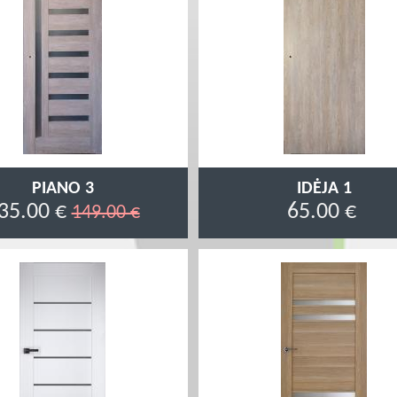
PIANO 3
IDĖJA 1
35.00 €
65.00 €
149.00 €