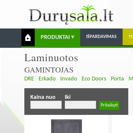
PRODUKTAI
IŠPARDAVIMAS
T
Laminuotos
GAMINTOJAS
DRE
Erkado
Invado
Eco Doors
Porta
M
Kaina nuo
Iki
Pagination