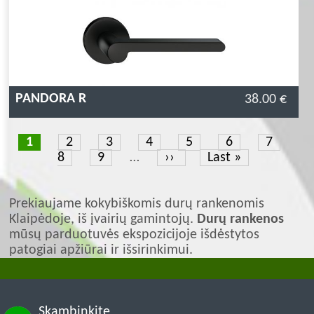
PANDORA R
38.00 €
Current
1
Page
2
Page
3
Page
4
Page
5
Page
6
Page
7
P
page
8
Page
9
…
Next
››
Last
Last »
page
page
Prekiaujame kokybiškomis durų rankenomis
Klaipėdoje, iš įvairių gamintojų.
Durų rankenos
mūsų parduotuvės ekspozicijoje išdėstytos
patogiai apžiūrai ir išsirinkimui.
Skambinkite