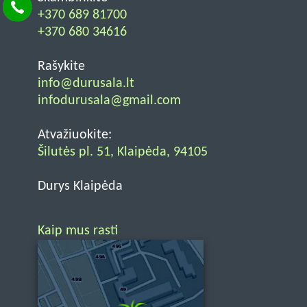
+370 689 81700
+370 680 34616
Rašykite
info@durusala.lt
infodurusala@gmail.com
Atvažiuokite:
Šilutės pl. 51, Klaipėda, 94105
Durys Klaipėda
Kaip mus rasti