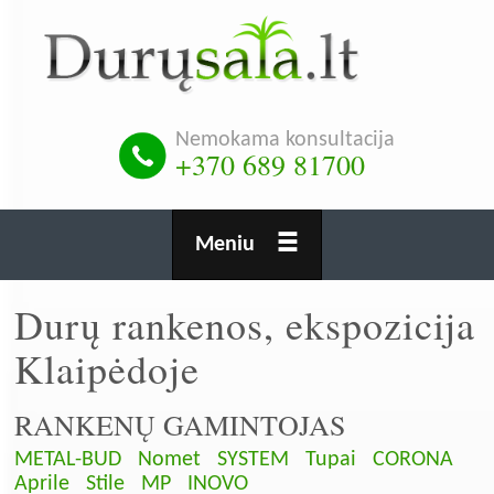
Pereiti
į
pagrindinį
turinį
Nemokama konsultacija
+370 689 81700
Meniu
Durų rankenos, ekspozicija
Klaipėdoje
RANKENŲ GAMINTOJAS
METAL-BUD
Nomet
SYSTEM
Tupai
CORONA
Aprile
Stile
MP
INOVO