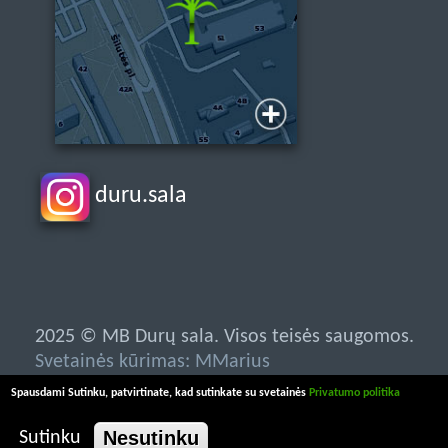
duru.sala
2025 © MB Durų sala. Visos teisės saugomos.
Svetainės kūrimas: MMarius
Spausdami Sutinku, patvirtinate, kad sutinkate su svetainės
Privatumo politika
Nesutinku
Sutinku