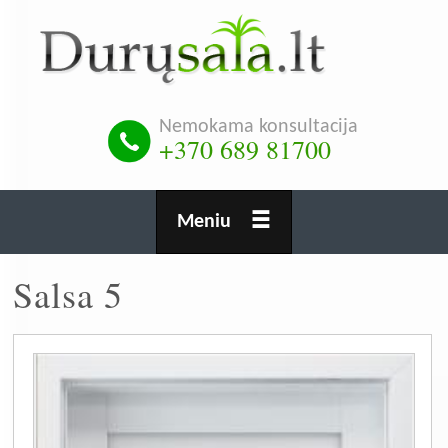
Pereiti
į
pagrindinį
turinį
Nemokama konsultacija
+370 689 81700
Meniu
Salsa 5