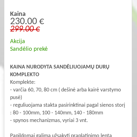
Kaina
230.00 €
299.00 €
Akcija
Sandėlio prekė
KAINA NURODYTA SANDĖLIUOJAMŲ DURŲ
KOMPLEKTO
Komplekte:
- varčia 60, 70, 80 cm ( dešinė arba kairė varstymo
pusė)
- reguliuojama stakta pasirinktinai pagal sienos storį
: 80 - 100mm, 100 - 140mm, 140 - 180mm
- spynos mechanizmas, vyriai 3 vnt.
Papildomai galima užsakyti praplatinimo lentą