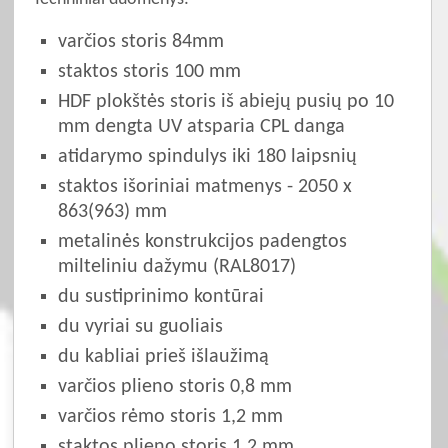
varčios storis 84mm
staktos storis 100 mm
HDF plokštės storis iš abiejų pusių po 10
mm dengta UV atsparia CPL danga
atidarymo spindulys iki 180 laipsnių
staktos išoriniai matmenys - 2050 x
863(963) mm
metalinės konstrukcijos padengtos
milteliniu dažymu (RAL8017)
du sustiprinimo kontūrai
du vyriai su guoliais
du kabliai prieš išlaužimą
varčios plieno storis 0,8 mm
varčios rėmo storis 1,2 mm
staktos plieno storis 1,2 mm