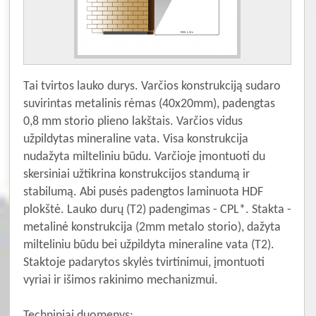
Tai tvirtos lauko durys. Varčios konstrukciją sudaro
suvirintas metalinis rėmas (40x20mm), padengtas
0,8 mm storio plieno lakštais. Varčios vidus
užpildytas mineraline vata. Visa konstrukcija
nudažyta milteliniu būdu. Varčioje įmontuoti du
skersiniai užtikrina konstrukcijos standumą ir
stabilumą. Abi pusės padengtos laminuota HDF
plokštė. Lauko durų (T2) padengimas - CPL*. Stakta -
metalinė konstrukcija (2mm metalo storio), dažyta
milteliniu būdu bei užpildyta mineraline vata (T2).
Staktoje padarytos skylės tvirtinimui, įmontuoti
vyriai ir išimos rakinimo mechanizmui.
Techniniai duomenys: