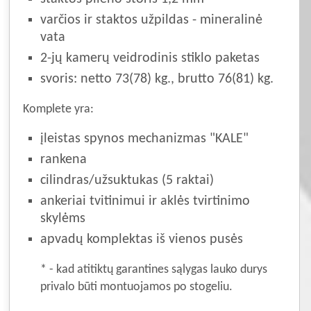
varčios ir staktos užpildas - mineralinė
vata
2-jų kamerų veidrodinis stiklo paketas
svoris: netto 73(78) kg., brutto 76(81) kg.
Komplete yra:
įleistas spynos mechanizmas "KALE"
rankena
cilindras/užsuktukas (5 raktai)
ankeriai tvitinimui ir aklės tvirtinimo
skylėms
apvadų komplektas iš vienos pusės
* - kad atitiktų garantines sąlygas lauko durys
privalo būti montuojamos po stogeliu.