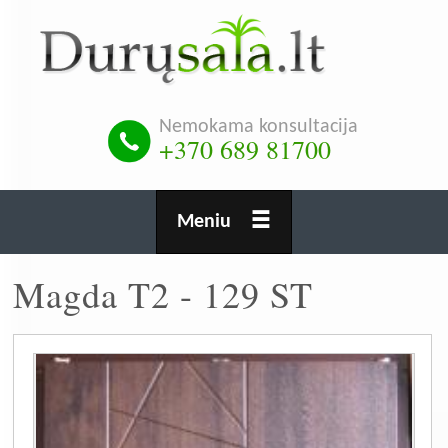
Pereiti
į
pagrindinį
turinį
Nemokama konsultacija
+370 689 81700
Meniu
Magda T2 - 129 ST