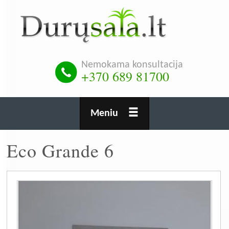
Pereiti
į
pagrindinį
turinį
Nemokama konsultacija
+370 689 81700
Meniu
Eco Grande 6