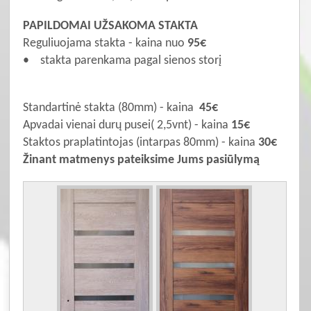
PAPILDOMAI UŽSAKOMA STAKTA
Reguliuojama stakta - kaina nuo
95€
• stakta parenkama pagal sienos storį
Standartinė stakta (80mm) - kaina
45€
Apvadai vienai durų pusei( 2,5vnt) - kaina
15€
Staktos praplatintojas (intarpas 80mm) - kaina
30€
Žinant matmenys pateiksime Jums pasiūlymą