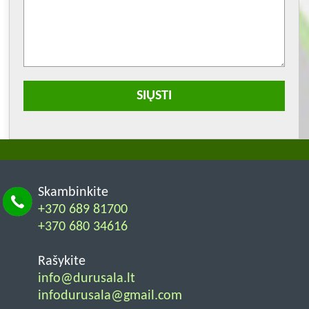
Skambinkite
+370 689 81700
+370 680 34616
Rašykite
info@durusala.lt
infodurusala@gmail.com