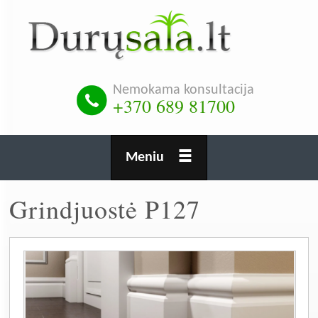
Pereiti
į
pagrindinį
turinį
Nemokama konsultacija
+370 689 81700
Meniu
Grindjuostė P127