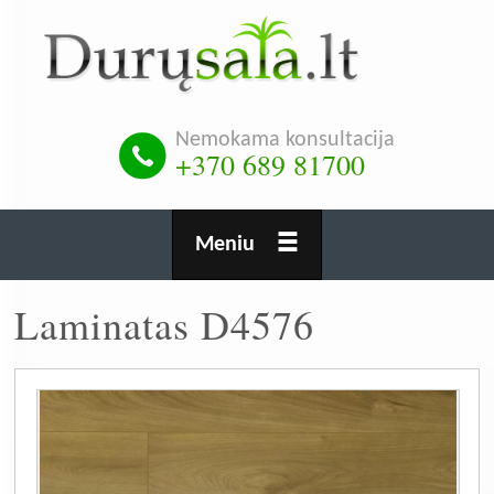
Pereiti
į
pagrindinį
turinį
Nemokama konsultacija
+370 689 81700
Meniu
Laminatas D4576