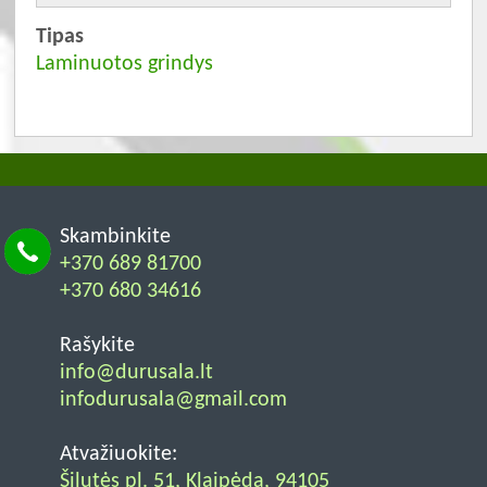
Tipas
Laminuotos grindys
Skambinkite
+370 689 81700
+370 680 34616
Rašykite
info@durusala.lt
infodurusala@gmail.com
Atvažiuokite:
Šilutės pl. 51, Klaipėda, 94105