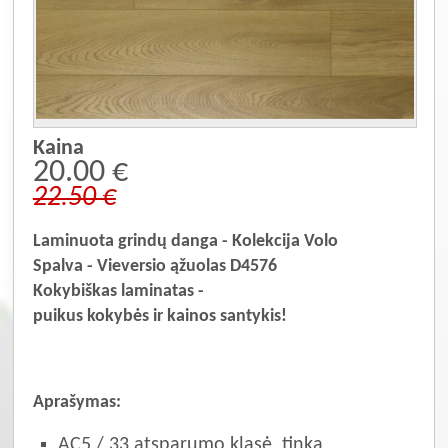
Kaina
20.00 €
22.50 €
Laminuota grindų danga - Kolekcija Volo
Spalva - Vieversio ąžuolas D4576
Kokybiškas laminatas -
puikus kokybės ir kainos santykis!
Aprašymas:
AC5 / 33 atsparumo klasė, tinka