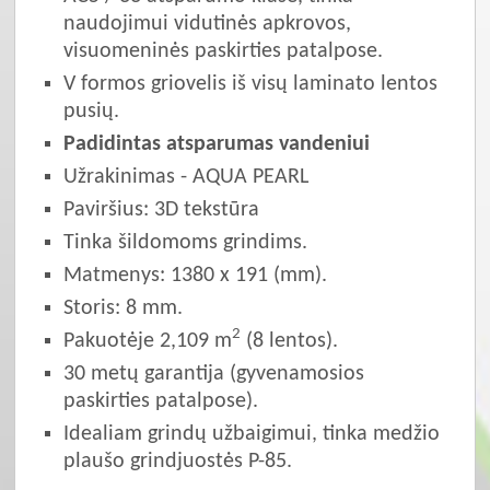
naudojimui vidutinės apkrovos,
visuomeninės paskirties patalpose.
V formos griovelis iš visų laminato lentos
pusių.
Padidintas atsparumas vandeniui
Užrakinimas - AQUA PEARL
Paviršius: 3D tekstūra
Tinka šildomoms grindims.
Matmenys: 1380 x 191 (mm).
Storis: 8 mm.
2
Pakuotėje 2,109 m
(8 lentos).
30 metų garantija (gyvenamosios
paskirties patalpose).
Idealiam grindų užbaigimui, tinka medžio
plaušo grindjuostės P-85.