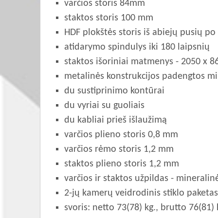
varčios storis 84mm
staktos storis 100 mm
HDF plokštės storis iš abiejų pusių 
atidarymo spindulys iki 180 laipsnių
staktos išoriniai matmenys - 2050 x 
metalinės konstrukcijos padengtos mi
du sustiprinimo kontūrai
du vyriai su guoliais
du kabliai prieš išlaužimą
varčios plieno storis 0,8 mm
varčios rėmo storis 1,2 mm
staktos plieno storis 1,2 mm
varčios ir staktos užpildas - mineralin
2-jų kamerų veidrodinis stiklo paketas
svoris: netto 73(78) kg., brutto 76(81) 