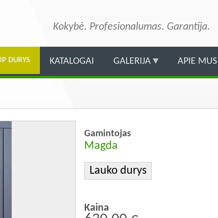
Pereiti
į
Kokybė. Profesionalumas. Garantija.
pagrindinį
turinį
OP DURYS
KATALOGAI
GALERIJA
APIE MUS
Gamintojas
Magda
Lauko durys
Kaina