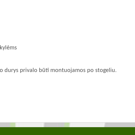
 skylėms
uko durys privalo būti montuojamos po stogeliu.