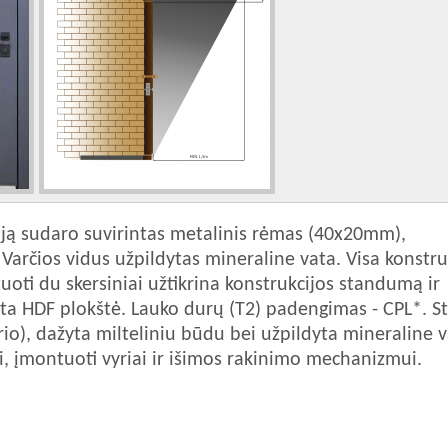
ciją sudaro suvirintas metalinis rėmas (40x20mm),
Varčios vidus užpildytas mineraline vata. Visa konstru
oti du skersiniai užtikrina konstrukcijos standumą ir
a HDF plokštė. Lauko durų (T2) padengimas - CPL*. S
io), dažyta milteliniu būdu bei užpildyta mineraline 
ui, įmontuoti vyriai ir išimos rakinimo mechanizmui.