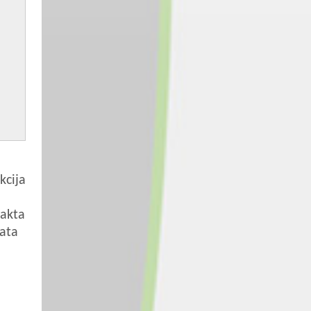
kcija
takta
vata