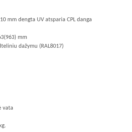
po 10 mm dengta UV atsparia CPL danga
863(963) mm
lteliniu dažymu (RAL8017)
ė vata
kg.