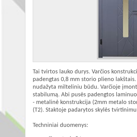
Tai tvirtos lauko durys. Varčios konstruk
padengtas 0,8 mm storio plieno lakštais. 
nudažyta milteliniu būdu. Varčioje įmontu
stabilumą. Abi pusės padengtos laminuot
- metalinė konstrukcija (2mm metalo stor
(T2). Staktoje padarytos skylės tvirtinim
Techniniai duomenys: