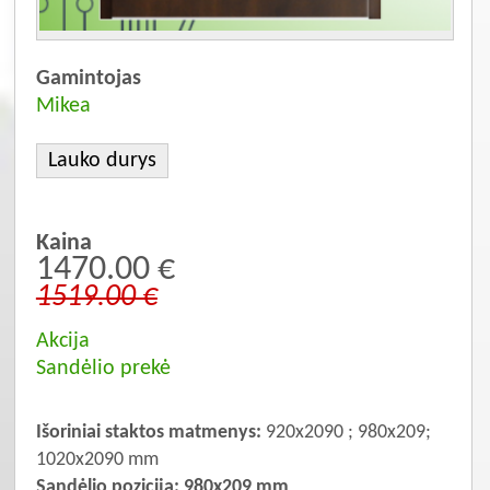
Gamintojas
Mikea
Lauko durys
Kaina
1470.00 €
1519.00 €
Akcija
Sandėlio prekė
Išoriniai staktos matmenys:
920x2090 ; 980x209;
1020x2090 mm
Sandėlio pozicija: 980x209 mm