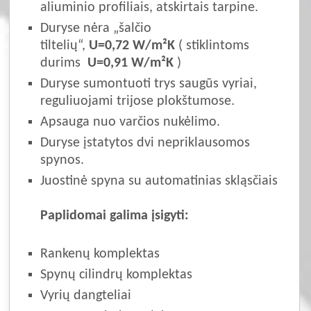
aliuminio profiliais, atskirtais tarpine.
Duryse nėra „šalčio
tiltelių“,
U=0,72 W/m²K
( stiklintoms
durims
U=0,91 W/m²K
)
Duryse sumontuoti trys saugūs vyriai,
reguliuojami trijose plokštumose.
Apsauga nuo varčios nukėlimo.
Duryse įstatytos dvi nepriklausomos
spynos.
Juostinė spyna su automatinias skląsčiais
Paplidomai galima įsigyti:
Rankenų komplektas
Spynų cilindrų komplektas
Vyrių dangteliai