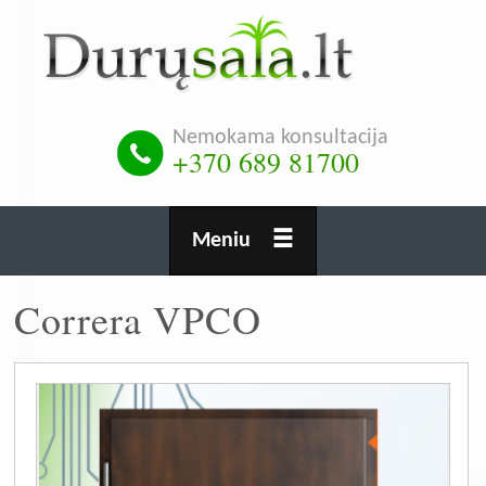
Pereiti
į
pagrindinį
turinį
Nemokama konsultacija
+370 689 81700
Meniu
Correra VPCO