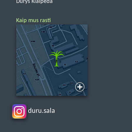
Durys Klaipėda
Kaip mus rasti
duru.sala