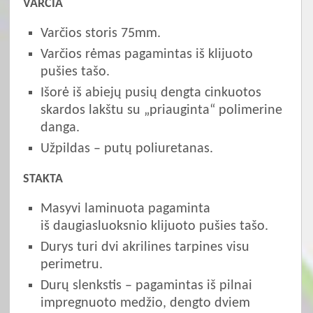
VARČIA
Varčios storis 75mm.
Varčios rėmas pagamintas iš klijuoto
pušies tašo.
Išorė iš abiejų pusių dengta cinkuotos
skardos lakštu su „priauginta“ polimerine
danga.
Užpildas – putų poliuretanas.
STAKTA
Masyvi laminuota pagaminta
iš daugiasluoksnio klijuoto pušies tašo.
Durys turi dvi akrilines tarpines visu
perimetru.
Durų slenkstis – pagamintas iš pilnai
impregnuoto medžio, dengto dviem